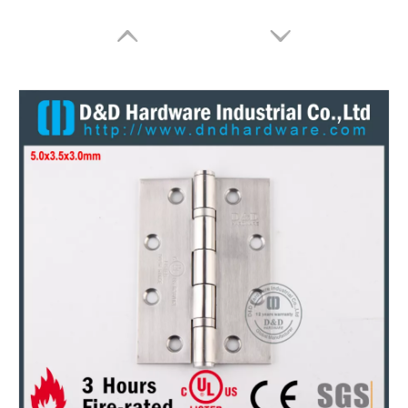
SS201 Cerniera con punta a rivetto per porta da ufficio-DDSS005