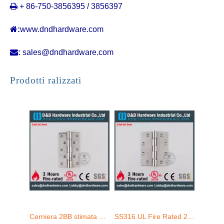

+ 86-750-3856395 / 3856397

:
www.dndhardware.com

:
sales@dndhardware.com
Prodotti ralizzati
Cerniera 2BB stimata al fuoco dell'UL SS304 per Office Door-DDSS005-FR-5x3x3.0mm
SS316 UL Fire Rated 2BB Hinge-DDSS005-FR-5x4x3.0mm