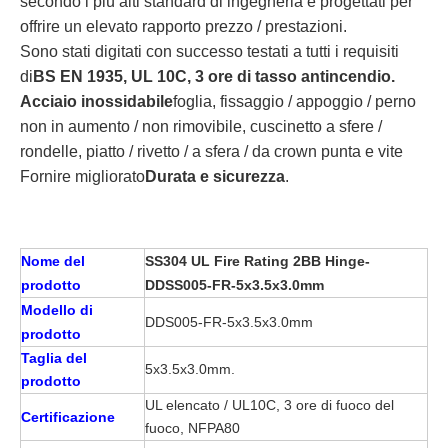
secondo i più alti standard di ingegneria e progettati per
offrire un elevato rapporto prezzo / prestazioni.
Sono stati digitati con successo testati a tutti i requisiti
di
BS EN 1935, UL 10C, 3 ore di tasso antincendio.
Acciaio inossidabile
foglia, fissaggio / appoggio / perno
non in aumento / non rimovibile, cuscinetto a sfere /
rondelle, piatto / rivetto / a sfera / da crown punta e vite
Fornire migliorato
Durata e sicurezza
.
Nome del
SS304 UL Fire Rating 2BB Hinge-
prodotto
DDSS005-FR-5x3.5x3.0mm
Modello di
DDS005-FR-5x3.5x3.0mm
prodotto
Taglia del
5x3.5x3.0mm.
prodotto
UL elencato / UL10C, 3 ore di fuoco del
Certificazione
fuoco, NFPA80