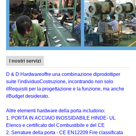
I nostri servizi
D & D Hardware
offre una combinazione di
prodotti
per
suite l'individuo
Costruzione
, incontrando non solo
il
Requisiti per la progettazione e la funzione
, ma anche
il
Budget desiderato
.
Altre elementi hardware della porta includono:
1. PORTA IN ACCIAIO INOSSIDABILE HINDE- UL
Elenco e certificato del Combustibile e del CE
2. Serrature della porta - CE EN12209 Fire classificata