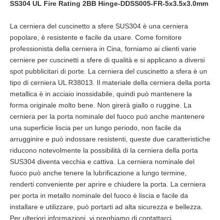
SS304 UL Fire Rating 2BB Hinge-DDSS005-FR-5x3.5x3.0mm
La cerniera del cuscinetto a sfere SUS304 è una cerniera
popolare, è resistente e facile da usare. Come fornitore
professionista della cerniera in Cina, forniamo ai clienti varie
cerniere per cuscinetti a sfere di qualità e si applicano a diversi
spot pubblicitari di porte. La cerniera del cuscinetto a sfera è un
tipo di cerniera UL R38013. Il materiale della cerniera della porta
metallica è in acciaio inossidabile, quindi può mantenere la
forma originale molto bene. Non girerà giallo o ruggine. La
cerniera per la porta nominale del fuoco può anche mantenere
una superficie liscia per un lungo periodo, non facile da
arrugginire e può indossare resistenti, queste due caratteristiche
riducono notevolmente la possibilità di la cerniera della porta
SUS304 diventa vecchia e cattiva. La cerniera nominale del
fuoco può anche tenere la lubrificazione a lungo termine,
renderti conveniente per aprire e chiudere la porta. La cerniera
per porta in metallo nominale del fuoco è liscia e facile da
installare e utilizzare, può portarti ad alta sicurezza e bellezza.
Per ulteriori informazioni, vi preghiamo di contattarci.