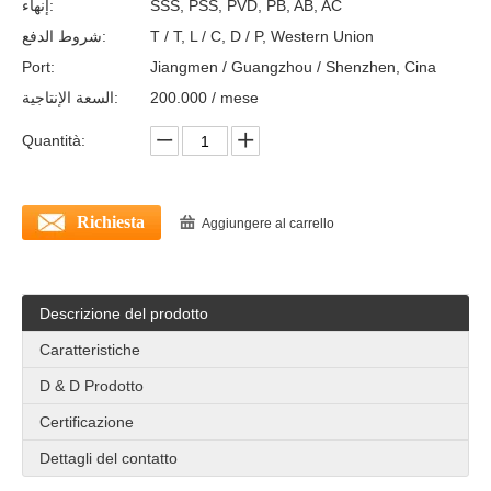
إنهاء:
SSS, PSS, PVD, PB, AB, AC
شروط الدفع:
T / T, L / C, D / P, Western Union
Port:
Jiangmen / Guangzhou / Shenzhen, Cina
السعة الإنتاجية:
200.000 / mese
Quantità:
Richiesta
Aggiungere al carrello
Descrizione del prodotto
Caratteristiche
D & D Prodotto
Certificazione
Dettagli del contatto