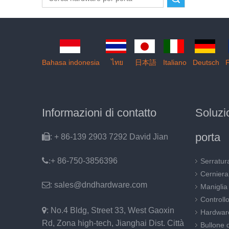
Bahasa indonesia
ไทย
日本語
Italiano
Deutsch
F
Informazioni di contatto
Soluzi
porta

: + 86-139 2903 7292 David Jian
:
+ 86-750-3856396
Serratur
Cerniera

: sales@dndhardware.com
Maniglia
Controllo

: No.4 Bldg, Street 33, West Gaoxin
Hardware
Rd, Zona high-tech, Jianghai Dist. Città
Bullone d