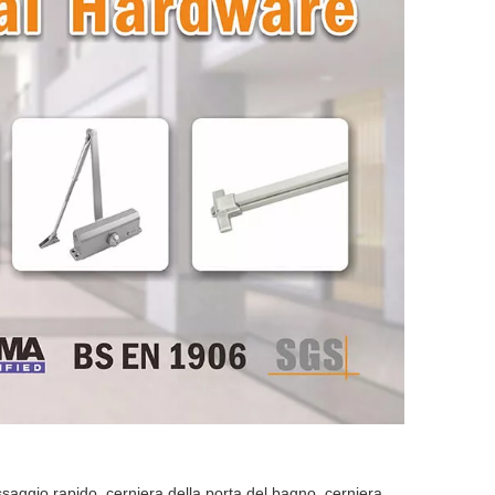
issaggio rapido, cerniera della porta del bagno, cerniera