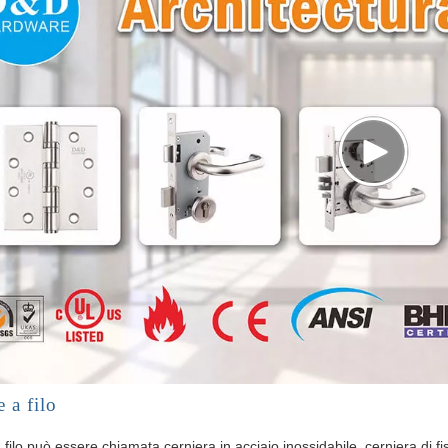
 a filo
 filo può essere chiamata cerniera in acciaio inossidabile, cerniera di f