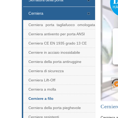
Cerniera
Cerniera porta tagliafuoco omologata
UL
Cerniera antivento per porta ANSI
Cerniera CE EN 1935 grado 13 CE
Cerniere in acciaio inossidabile
Cerniera della porta antiruggine
Cerniera di sicurezza
Cerniera Lift-Off
Cerniera a molla
Cerniere a filo
Cerniere
Cerniera della porta pieghevole
Cerniere resistenti
Cerniera a