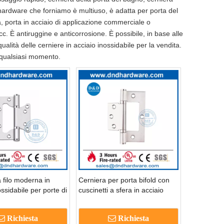
o hardware che forniamo è multiuso, è adatta per porta del
a, porta in acciaio di applicazione commerciale o
. È antiruggine e anticorrosione. È possibile, in base alle
alità delle cerniere in acciaio inossidabile per la vendita.
n qualsiasi momento.
 filo moderna in
Cerniera per porta bifold con
ossidabile per porte di
cuscinetti a sfera in acciaio
SS026
inossidabile 316-DDSS027
Richiesta
Richiesta