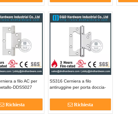
niera a filo AC per
SS316 Cerniera a filo
 metallo-DDSS027
antiruggine per porta doccia-
DDSS026
Richiesta
Richiesta