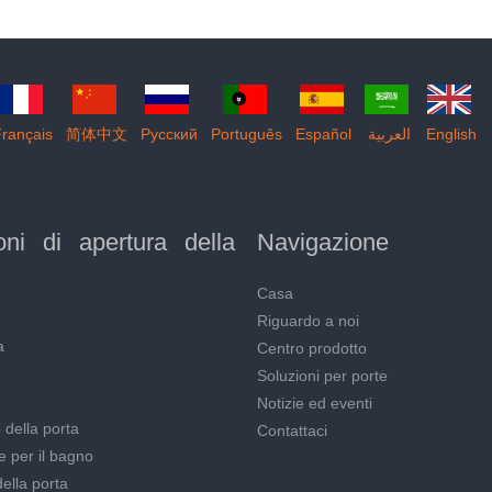
rançais
简体中文
Pусский
Português
Español
العربية
English
oni di apertura della
Navigazione
Casa
Riguardo a noi
a
Centro prodotto
Soluzioni per porte
Notizie ed eventi
 della porta
Contattaci
 per il bagno
ella porta