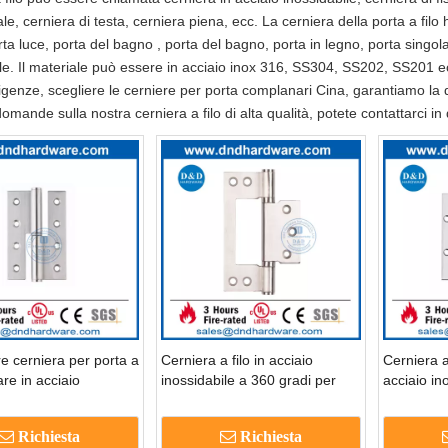
e, cerniera di testa, cerniera piena, ecc. La cerniera della porta a fil
ta luce, porta del bagno , porta del bagno, porta in legno, porta singol
le. Il materiale può essere in acciaio inox 316, SS304, SS202, SS201 ecc
igenze, scegliere le cerniere per porta complanari Cina, garantiamo la qu
omande sulla nostra cerniera a filo di alta qualità, potete contattarci i
re cerniera per porta a
Cerniera a filo in acciaio
Cerniera a
are in acciaio
inossidabile a 360 gradi per
acciaio in
ile ad angolo
porta a libro-DDSS027-B
uffici-DD
o-DDSS028-B
Richiesta
Richiesta