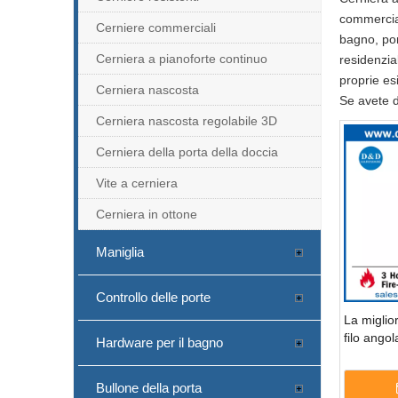
commercial
Cerniere commerciali
bagno, por
Cerniera a pianoforte continuo
residenzia
proprie es
Cerniera nascosta
Se avete d
Cerniera nascosta regolabile 3D
Cerniera della porta della doccia
Vite a cerniera
Cerniera in ottone
Maniglia
Controllo delle porte
La miglio
filo angol
Hardware per il bagno
inossidab
quadrat
Bullone della porta