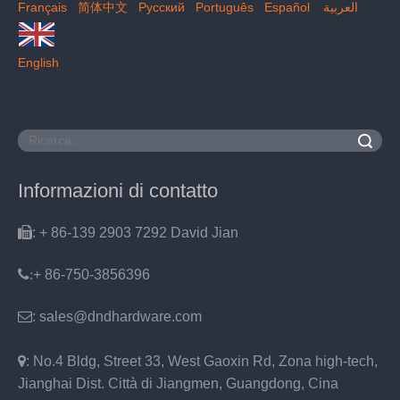
Français
简体中文
Pусский
Português
Español
العربية
English
Ricerca
Informazioni di contatto

: + 86-139 2903 7292 David Jian
:
+ 86-750-3856396

: sales@dndhardware.com

: No.4 Bldg, Street 33, West Gaoxin Rd, Zona high-tech,
Jianghai Dist. Città di Jiangmen, Guangdong, Cina