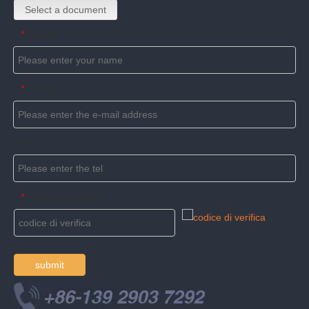
Select a document
Name
*
E-mail
*
Tel
codice di verifica
*
submit