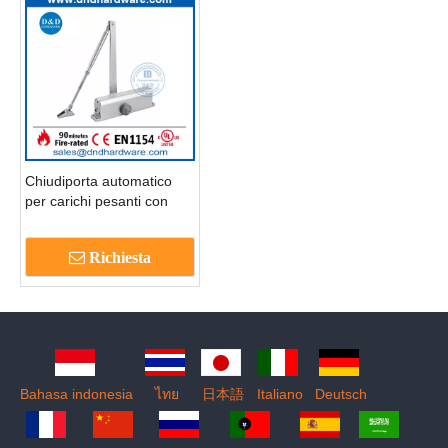
Chiudiporta automatico
per carichi pesanti con
regolazione in alluminio-
DDDC004
Richiesta
Bahasa indonesia
ไทย
日本語
Italiano
Deutsch