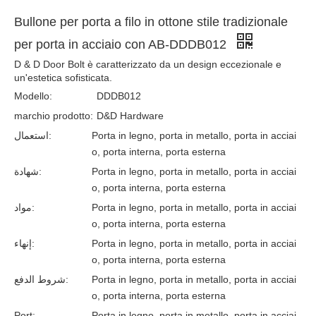
Attacco a leva per impieghi gravosi in acciaio inox 304 per porta in metallo -DDDB001
Bullone per porta a filo in ottone stile tradizionale
per porta in acciaio con AB-DDDB012
D & D Door Bolt è caratterizzato da un design eccezionale e
un'estetica sofisticata.
Modello:
DDDB012
marchio prodotto:
D&D Hardware
استعمال:
Porta in legno, porta in metallo, porta in acciai
o, porta interna, porta esterna
شهادة:
Porta in legno, porta in metallo, porta in acciai
o, porta interna, porta esterna
مواد:
Porta in legno, porta in metallo, porta in acciai
o, porta interna, porta esterna
إنهاء:
Porta in legno, porta in metallo, porta in acciai
o, porta interna, porta esterna
شروط الدفع:
Porta in legno, porta in metallo, porta in acciai
o, porta interna, porta esterna
Port:
Porta in legno, porta in metallo, porta in acciai