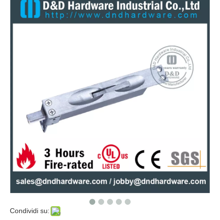
Bullone a filo della superficie decorativa in ottone per porta di legno interno -DDDB009
Bullone di scarico per impieghi in ottone per porta interna in legno-DDDB002
Condividi su: