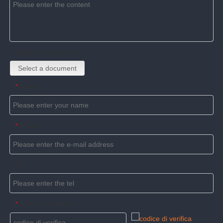
Upload attachments
Select a document
Name
*
E-mail
*
Tel
codice di verifica
*