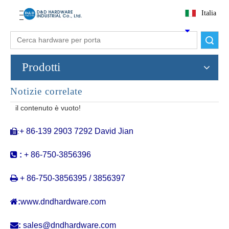
Italia
Ricerca
Prodotti
Notizie correlate
Antique a bullone di estensione nascosta in rame bullone a filo dddb011
Sicurezza Manuale in acciaio inossidabile bullone per scarico per porta esterna-DDDB012-B
il contenuto è vuoto!
+ 86-139 2903 7292 David Jian
:


:
+ 86-750-3856396

+ 86-750-3856395 / 3856397

:
www.dndhardware.com

:
sales@dndhardware.com