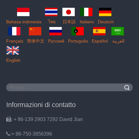
Bahasa indonesia
ไทย
日本語
Italiano
Deutsch
Français
简体中文
Pусский
Português
Español
العربية
English
Ricerca
Informazioni di contatto

: + 86-139 2903 7292 David Jian
:
+ 86-750-3856396