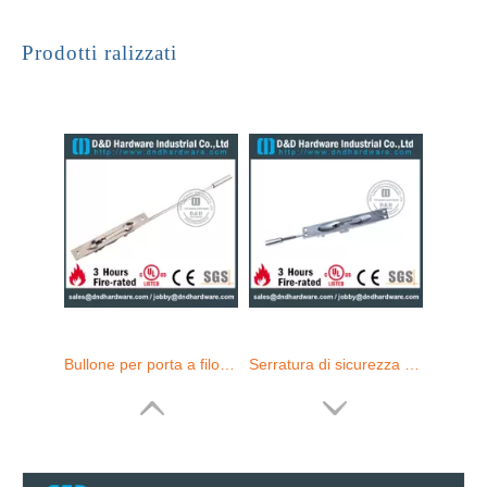
Bullone a filo manuale nascosto in acciaio inossidabile per porta metallo-DDDB011
Bullone esterno a bullone della porta esterna a bullone esterno.
Prodotti ralizzati
Bullone per porta a filo lungo in acciaio inossidabile grado 304 per porta in metallo anteriore-DDDB011
Serratura di sicurezza con otturatore di sicurezza in ottone per porta di ingresso in metallo -DDDB010